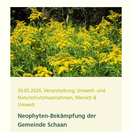
30.05.2026
,
Veranstaltung
,
Umwelt- und
Naturschutzmassnahmen
,
Mensch &
Umwelt
Neophyten-Bekämpfung der
Gemeinde Schaan