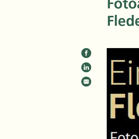
Foto
Fled