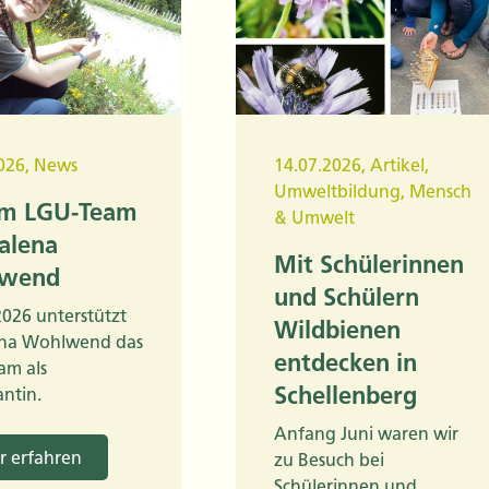
026
,
News
14.07.2026
,
Artikel
,
Umweltbildung
,
Mensch
im LGU-Team
& Umwelt
alena
Mit Schülerinnen
wend
und Schülern
 2026 unterstützt
Wildbienen
na Wohlwend das
entdecken in
am als
Schellenberg
antin.
Anfang Juni waren wir
 erfahren
zu Besuch bei
Schülerinnen und