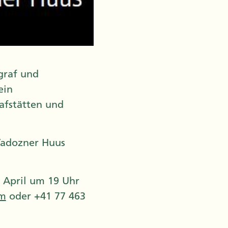
graf und
ein
afstätten und
Vadozner Huus
. April um 19 Uhr
om
oder +41 77 463