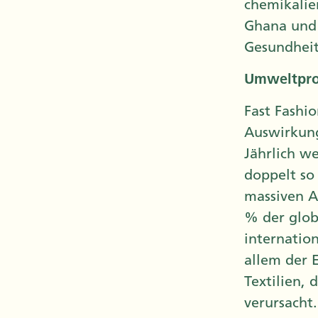
chemikalie
Ghana und 
Gesundheit
Umweltpr
Fast Fashi
Auswirkun
Jährlich w
doppelt so
massiven A
% der glob
internatio
allem der 
Textilien,
verursacht.