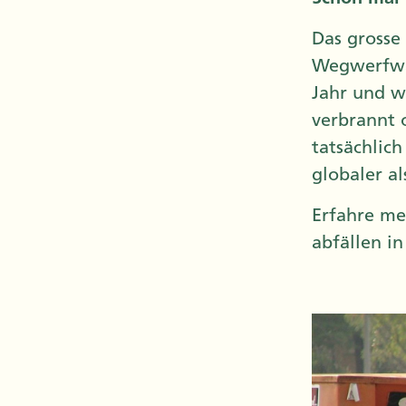
Das grosse
Wegwerfwar
Jahr und w
verbrannt 
tatsächlic
globaler al
Erfahre me
abfällen i