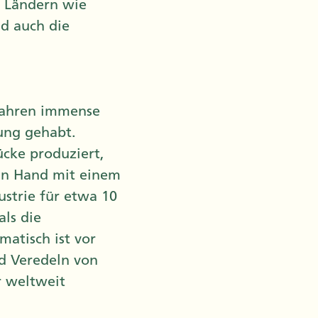
n Ländern wie
nd auch die
 Jahren immense
ung gehabt.
ücke produziert,
 in Hand mit einem
strie für etwa 10
ls die
matisch ist vor
d Veredeln von
r weltweit