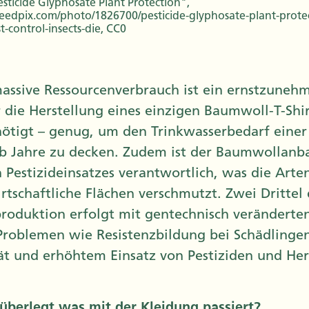
ticide Glyphosate Plant Protection",
eedpix.com/photo/1826700/pesticide-glyphosate-plant-protec
t-control-insects-die, CC0
assive Ressourcenverbrauch ist ein ernstzuneh
 die Herstellung eines einzigen Baumwoll-T-Shir
ötigt – genug, um den Trinkwasserbedarf einer
b Jahre zu decken. Zudem ist der Baumwollanba
 Pestizideinsatzes verantwortlich, was die Arten
rtschaftliche Flächen verschmutzt. Zwei Drittel 
oduktion erfolgt mit gentechnisch veränderten
roblemen wie Resistenzbildung bei Schädlingen,
tät und erhöhtem Einsatz von Pestiziden und He
überlegt was mit der Kleidung passiert?