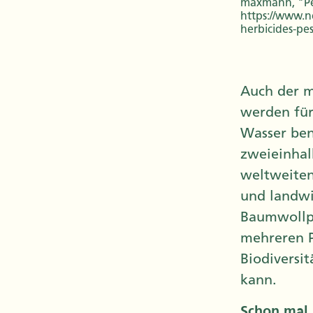
maxmann, "Pes
https://www.n
herbicides-pes
Auch der m
werden für
Wasser ben
zweieinhal
weltweiten
und landwi
Baumwollpr
mehreren P
Biodiversi
kann.
Schon mal 