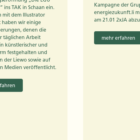
Kampagne der Gru
“ ins TAK in Schaan ein.
energiezukunft.li m
mit dem Illustrator
am 21.01 2xJA abz
haben wir einige
erungen, denen die
r täglichen Arbeit
mehr erfahren
in künstlerischer und
orm festgehalten und
in der Liewo sowie auf
n Medien veröffentlicht.
fahren