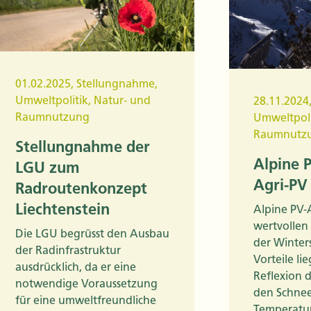
01.02.2025
,
Stellungnahme
,
Umweltpolitik
,
Natur- und
28.11.2024
Raumnutzung
Umweltpoli
Raumnutz
Stellungnahme der
Alpine 
LGU zum
Agri-PV
Radroutenkonzept
Liechtenstein
Alpine PV-
wertvollen
Die LGU begrüsst den Ausbau
der Winters
der Radinfrastruktur
Vorteile li
ausdrücklich, da er eine
Reflexion 
notwendige Voraussetzung
den Schnee
für eine umweltfreundliche
Temperatu