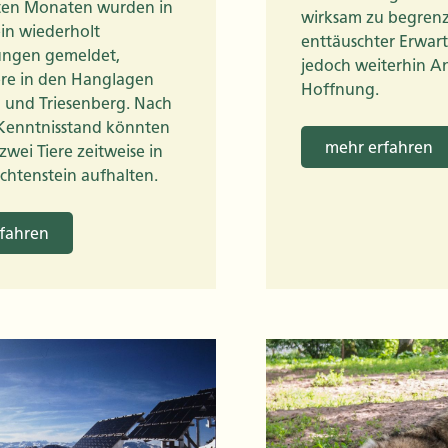
zten Monaten wurden in
wirksam zu begrenz
ein wiederholt
enttäuschter Erwar
ungen gemeldet,
jedoch weiterhin An
re in den Hanglagen
Hoffnung.
n und Triesenberg. Nach
Kenntnisstand könnten
mehr erfahren
 zwei Tiere zeitweise in
chtenstein aufhalten.
fahren