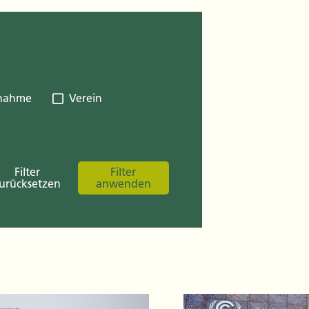
gnahme
Verein
Filter
Filter
urücksetzen
anwenden