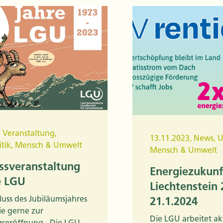
,
Veranstaltung
,
13.11.2023
,
News
,
U
tik
,
Mensch & Umwelt
Mensch & Umwelt
ssveranstaltung
Energiezukunf
e LGU
Liechtenstein
uss des Jubiläumsjahres
21.1.2024
ie gerne zur
Die LGU arbeitet akt
gseröffnung „Die LGU