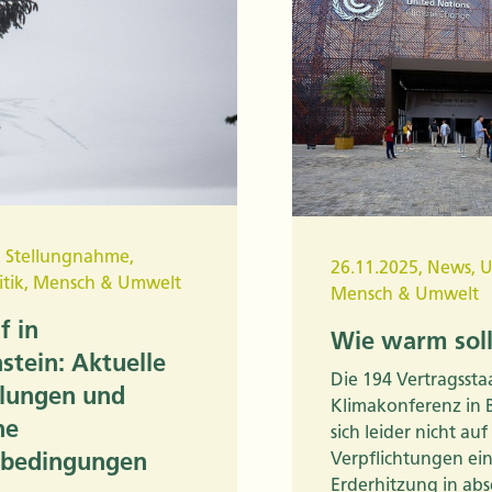
,
Stellungnahme
,
26.11.2025
,
News
,
U
tik
,
Mensch & Umwelt
Mensch & Umwelt
f in
Wie warm sol
stein: Aktuelle
Die 194 Vertragssta
lungen und
Klimakonferenz in
he
sich leider nicht a
bedingungen
Verpflichtungen ei
Erderhitzung in abs