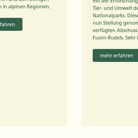
mit der Erforschung
 in alpinen Regionen.
Tier- und Umwelt d
Nationalparks. Die
nun Stellung gen
fahren
verfügten Abschuss
Fuorn-Rudels. Sehr 
mehr erfahren