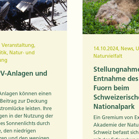
,
Veranstaltung
,
14.10.2024
,
News
,
U
tik
,
Natur- und
Naturvielfalt
ung
Stellungnahm
PV-Anlagen und
Entnahme des
Fuorn beim
Anlagen können einen
Schweizerisch
 Beitrag zur Deckung
Nationalpark
tromlücke leisten. Ihre
egen in der Nutzung der
Ein Gremium von Ex
des Sonnenlichts durch
Akademie der Natu
, den niedrigen
Schweiz befasst sich
ren und den wenigen