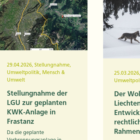
29.04.2026
,
Stellungnahme
,
Umweltpolitik
,
Mensch &
25.03.2026
Umwelt
Umweltpoli
Stellungnahme der
Der Wol
LGU zur geplanten
Liechten
KWK-Anlage in
Entwick
Frastanz
rechtlic
Rahmen
Da die geplante
Verbrennungsanlage in