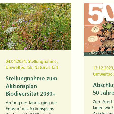
04.04.2024
,
Stellungnahme
,
Umweltpolitik
,
Naturvielfalt
13.12.2023
Umweltpoli
Stellungnahme zum
Abschlu
Aktionsplan
50 Jahr
Biodiversität 2030+
Zum Abschl
Anfang des Jahres ging der
laden wir S
Entwurf des Aktionsplans
Ausstellun