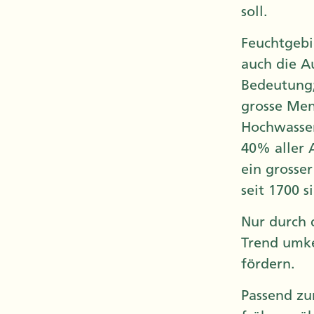
soll.
Feuchtgebi
auch die A
Bedeutung;
grosse Men
Hochwasser
40% aller 
ein grosse
seit 1700 
Nur durch 
Trend umke
fördern.
Passend zu