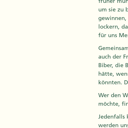
früher müh
um sie zu 
gewinnen, 
lockern, d
für uns Me
Gemeinsam 
auch der F
Biber, die
hätte, wen
könnten. D
Wer den WW
möchte, fi
Jedenfalls
werden uns