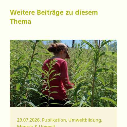
Weitere Beiträge zu diesem
Thema
29.07.2026
,
Publikation
,
Umweltbildung
,
Mensch & Umwelt