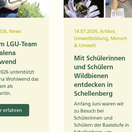
026
,
News
14.07.2026
,
Artikel
,
Umweltbildung
,
Mensch
im LGU-Team
& Umwelt
alena
Mit Schülerinnen
wend
und Schülern
 2026 unterstützt
Wildbienen
na Wohlwend das
entdecken in
am als
Schellenberg
antin.
Anfang Juni waren wir
 erfahren
zu Besuch bei
Schülerinnen und
Schülern der Basisstufe in