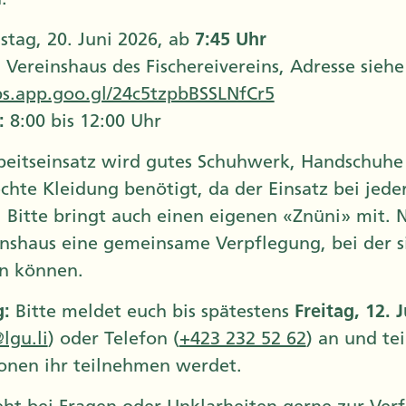
tag, 20. Juni 2026, ab
7:45 Uhr
:
Vereinshaus des Fischereivereins, Adresse siehe
ps.app.goo.gl/24c5tzpbBSSLNfCr5
:
8:00 bis 12:00 Uhr
beitseinsatz wird gutes Schuhwerk, Handschuhe
chte Kleidung benötigt, da der Einsatz bei jede
. Bitte bringt auch einen eigenen «Znüni» mit. 
inshaus eine gemeinsame Verpflegung, bei der s
n können.
:
Bitte meldet euch bis spätestens
Freitag, 12. 
lgu.li
) oder Telefon (
+423 232 52 62
) an und tei
sonen ihr teilnehmen werdet.