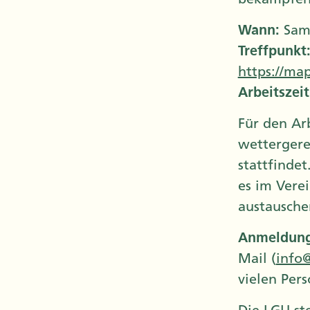
Wann:
Sams
Treffpunkt
https://ma
Arbeitszeit
Für den Ar
wettergere
stattfindet
es im Vere
austausche
Anmeldung
Mail (
info@
vielen Per